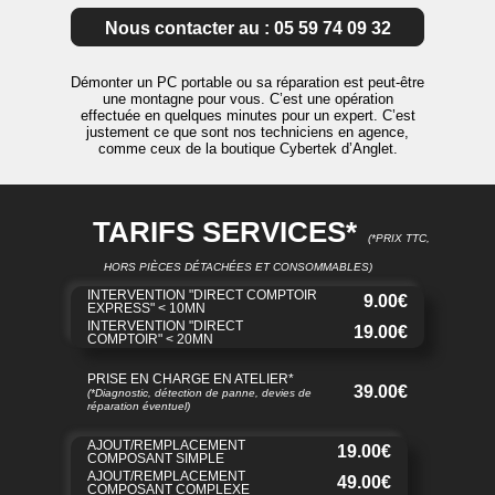
Nous contacter au : 05 59 74 09 32
Démonter un PC portable ou sa réparation est peut-être
une montagne pour vous. C’est une opération
effectuée en quelques minutes pour un expert. C’est
justement ce que sont nos techniciens en agence,
comme ceux de la boutique Cybertek d’Anglet.
TARIFS SERVICES*
(*PRIX TTC,
HORS PIÈCES DÉTACHÉES ET CONSOMMABLES)
INTERVENTION "DIRECT COMPTOIR
9.00€
EXPRESS" < 10MN
INTERVENTION "DIRECT
19.00€
COMPTOIR" < 20MN
PRISE EN CHARGE EN ATELIER*
39.00€
(*Diagnostic, détection de panne, devies de
réparation éventuel)
AJOUT/REMPLACEMENT
19.00€
COMPOSANT SIMPLE
AJOUT/REMPLACEMENT
49.00€
COMPOSANT COMPLEXE